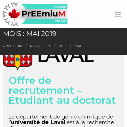
MOIS :
MAI 2019
PREEMIUM
NOUVELLES
2019
MAI
Offre de
recrutement –
Étudiant au doctorat
Le département de génie chimique de
l’
université de Laval
est à la recherche